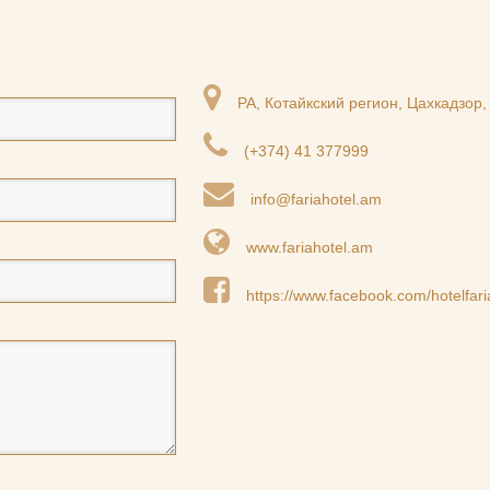
РА, Котайкский регион, Цахкадзор, 
(+374) 41 377999
info@fariahotel.am
www.fariahotel.am
https://www.facebook.com/hotelfari