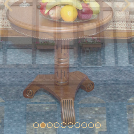
1
2
3
4
5
6
7
8
9
10